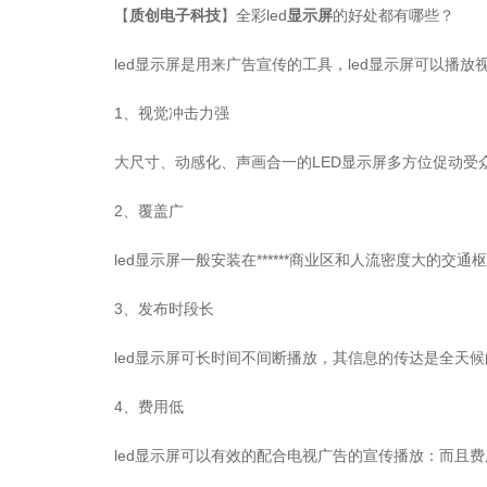
【
质创电子科技
】全彩led
显示屏
的好处都有哪些？
led显示屏是用来广告宣传的工具，led显示屏可以播
1、视觉冲击力强
大尺寸、动感化、声画合一的LED显示屏多方位促动受
2、覆盖广
led显示屏一般安装在******商业区和人流密度大的
3、发布时段长
led显示屏可长时间不间断播放，其信息的传达是全天
4、费用低
led显示屏可以有效的配合电视广告的宣传播放：而且